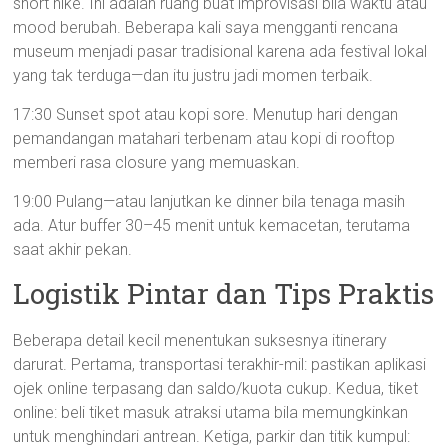
short hike. Ini adalah ruang buat improvisasi bila waktu atau
mood berubah. Beberapa kali saya mengganti rencana
museum menjadi pasar tradisional karena ada festival lokal
yang tak terduga—dan itu justru jadi momen terbaik.
17:30 Sunset spot atau kopi sore. Menutup hari dengan
pemandangan matahari terbenam atau kopi di rooftop
memberi rasa closure yang memuaskan.
19:00 Pulang—atau lanjutkan ke dinner bila tenaga masih
ada. Atur buffer 30–45 menit untuk kemacetan, terutama
saat akhir pekan.
Logistik Pintar dan Tips Praktis
Beberapa detail kecil menentukan suksesnya itinerary
darurat. Pertama, transportasi terakhir-mil: pastikan aplikasi
ojek online terpasang dan saldo/kuota cukup. Kedua, tiket
online: beli tiket masuk atraksi utama bila memungkinkan
untuk menghindari antrean. Ketiga, parkir dan titik kumpul: