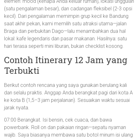
elemen: mood (kenapa Anda keluar rumah), lokasi unggulan
(satu pengalaman besar), dan cadangan fleksibel (2-3 opsi
kecil). Dari pengalaman memimpin grup kecil ke Bandung
saat akhir pekan, kami memilih satu atraksi utama—jalan
Braga dan perbukitan Dago—lalu menambahkan dua hal
lokal: kafe legendaris dan pasar makanan. Hasilnya: satu
hari terasa seperti mini liburan, bukan checklist kosong.
Contoh Itinerary 12 Jam yang
Terbukti
Berikut contoh rencana yang saya gunakan berulang kali
dan selalu praktis. Anggap Anda berangkat pagi dari kota A
ke kota B (1,5–3 jam perjalanan). Sesuaikan waktu sesuai
jarak nyata.
07:00 Berangkat. Isi bensin, cek cuaca, dan bawa
powerbank. Roll on dan pakaian ringan—sepatu nyaman
wajib. Saya biasanya membawa satu botol minum isi ulang