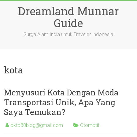
Skip
Dreamland Munnar
to
content
Guide
Surga Alam India untuk Traveler Indonesia
kota
Menyusuri Kota Dengan Moda
Transportasi Unik, Apa Yang
Saya Temukan?
okto88blog@gmail.com
Otomotif