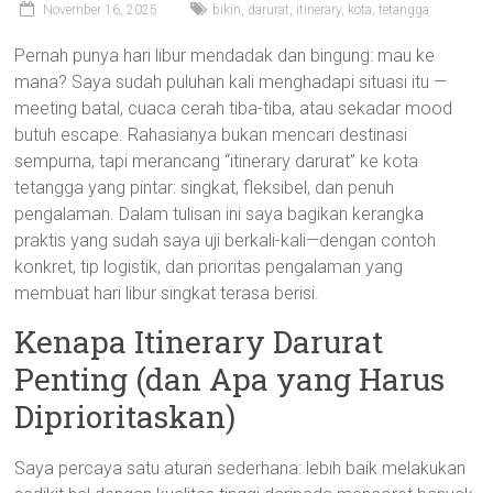
November 16, 2025
bikin
,
darurat
,
itinerary
,
kota
,
tetangga
Pernah punya hari libur mendadak dan bingung: mau ke
mana? Saya sudah puluhan kali menghadapi situasi itu —
meeting batal, cuaca cerah tiba-tiba, atau sekadar mood
butuh escape. Rahasianya bukan mencari destinasi
sempurna, tapi merancang “itinerary darurat” ke kota
tetangga yang pintar: singkat, fleksibel, dan penuh
pengalaman. Dalam tulisan ini saya bagikan kerangka
praktis yang sudah saya uji berkali-kali—dengan contoh
konkret, tip logistik, dan prioritas pengalaman yang
membuat hari libur singkat terasa berisi.
Kenapa Itinerary Darurat
Penting (dan Apa yang Harus
Diprioritaskan)
Saya percaya satu aturan sederhana: lebih baik melakukan