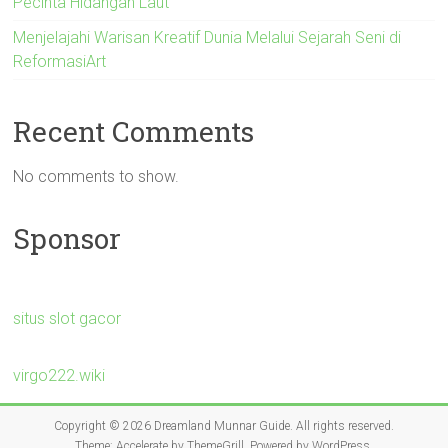
Pecinta Hidangan Laut
Menjelajahi Warisan Kreatif Dunia Melalui Sejarah Seni di
ReformasiArt
Recent Comments
No comments to show.
Sponsor
situs slot gacor
virgo222.wiki
Copyright © 2026
Dreamland Munnar Guide
. All rights reserved.
Theme:
Accelerate
by ThemeGrill. Powered by
WordPress
.