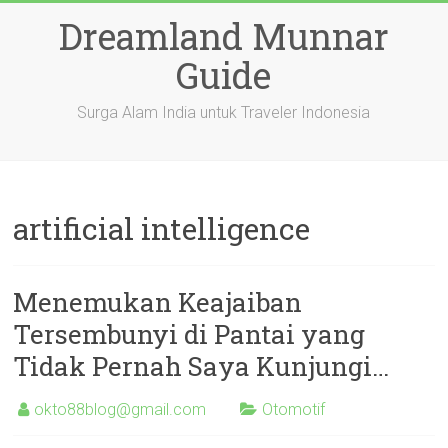
Skip
Dreamland Munnar
to
content
Guide
Surga Alam India untuk Traveler Indonesia
artificial intelligence
Menemukan Keajaiban
Tersembunyi di Pantai yang
Tidak Pernah Saya Kunjungi…
okto88blog@gmail.com
Otomotif