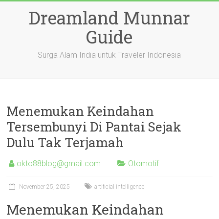
Skip
Dreamland Munnar
to
content
Guide
Surga Alam India untuk Traveler Indonesia
Menemukan Keindahan
Tersembunyi Di Pantai Sejak
Dulu Tak Terjamah
okto88blog@gmail.com
Otomotif
November 25, 2025
artificial intelligence
Menemukan Keindahan