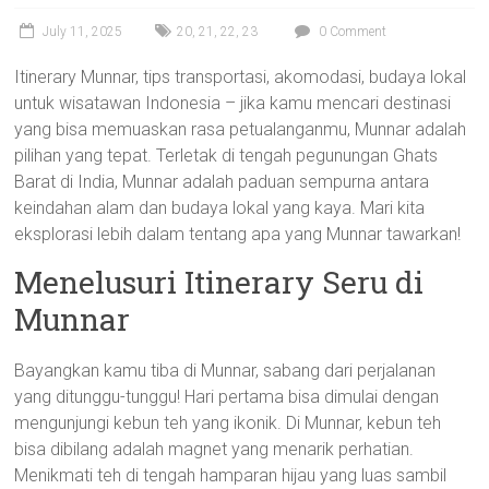
July 11, 2025
20
,
21
,
22
,
23
0 Comment
Itinerary Munnar, tips transportasi, akomodasi, budaya lokal
untuk wisatawan Indonesia – jika kamu mencari destinasi
yang bisa memuaskan rasa petualanganmu, Munnar adalah
pilihan yang tepat. Terletak di tengah pegunungan Ghats
Barat di India, Munnar adalah paduan sempurna antara
keindahan alam dan budaya lokal yang kaya. Mari kita
eksplorasi lebih dalam tentang apa yang Munnar tawarkan!
Menelusuri Itinerary Seru di
Munnar
Bayangkan kamu tiba di Munnar, sabang dari perjalanan
yang ditunggu-tunggu! Hari pertama bisa dimulai dengan
mengunjungi kebun teh yang ikonik. Di Munnar, kebun teh
bisa dibilang adalah magnet yang menarik perhatian.
Menikmati teh di tengah hamparan hijau yang luas sambil