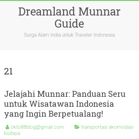
Skip
Dreamland Munnar
to
content
Guide
Surga Alam India untuk Traveler Indonesia
21
Jelajahi Munnar: Panduan Seru
untuk Wisatawan Indonesia
yang Ingin Berpetualang!
okto88blog@gmail.com
transportasi akomodasi
budaya