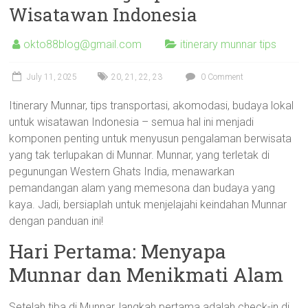
Wisatawan Indonesia
okto88blog@gmail.com
itinerary munnar tips
July 11, 2025
20
,
21
,
22
,
23
0 Comment
Itinerary Munnar, tips transportasi, akomodasi, budaya lokal
untuk wisatawan Indonesia – semua hal ini menjadi
komponen penting untuk menyusun pengalaman berwisata
yang tak terlupakan di Munnar. Munnar, yang terletak di
pegunungan Western Ghats India, menawarkan
pemandangan alam yang memesona dan budaya yang
kaya. Jadi, bersiaplah untuk menjelajahi keindahan Munnar
dengan panduan ini!
Hari Pertama: Menyapa
Munnar dan Menikmati Alam
Setelah tiba di Munnar, langkah pertama adalah check-in di