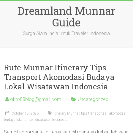
Skip
Dreamland Munnar
to
content
Guide
Surga Alam India untuk Traveler Indonesia
Rute Munnar Itinerary Tips
Transport Akomodasi Budaya
Lokal Wisatawan Indonesia
okto88blog@gmail.com
Uncategorized
October 15, 2025
Itinerary Munnar, tips transportasi, akomodasi,
budaya lokal untuk wisatawan Indonesia
Sambil ngopi santai di teras sambil menatap kebun teh yang