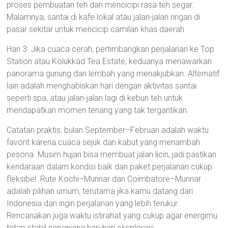
proses pembuatan teh dan mencicipi rasa teh segar.
Malamnya, santai di kafe lokal atau jalan-jalan ringan di
pasar sekitar untuk mencicip camilan khas daerah.
Hari 3: Jika cuaca cerah, pertimbangkan perjalanan ke Top
Station atau Kolukkad Tea Estate; keduanya menawarkan
panorama gunung dan lembah yang menakjubkan. Alternatif
lain adalah menghabiskan hari dengan aktivitas santai
seperti spa, atau jalan-jalan lagi di kebun teh untuk
mendapatkan momen tenang yang tak tergantikan.
Catatan praktis: bulan September–Februari adalah waktu
favorit karena cuaca sejuk dan kabut yang menambah
pesona. Musim hujan bisa membuat jalan licin, jadi pastikan
kendaraan dalam kondisi baik dan paket perjalanan cukup
fleksibel. Rute Kochi–Munnar dan Coimbatore–Munnar
adalah pilihan umum, terutama jika kamu datang dari
Indonesia dan ingin perjalanan yang lebih terukur.
Rencanakan juga waktu istirahat yang cukup agar energimu
tetap stabil sepanjang hari-hari eksplorasi.