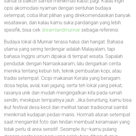
santai di balkon sambil menikmati kabut pagi. Kalau ingin
opsi akomodasi nyaman dengan sentuhan budaya
setempat, coba lihat pilihan yang direkomendasikan banyak
wisatawan, dan kalau kamu suka pandangan yang lebih
spesifik, bisa cek
dreamlandmunnar
sebagai referensi.
Budaya lokal di Munnar terasa halus dan hangat. Bahasa
utama yang sering terdengar adalah Malayalam, tapi
bahasa Inggris umum dipakai di tempat wisata. Sapalah
penduduk dengan Namaskaaram, lalu dengarkan cerita
mereka tentang kebun teh, teknik pembuatan kopi, atau
tradisi setempat. Cicipi makanan Kerala yang beragam:
dosa teplai, avial, kari jagung, serta teh lokal yang pekat;
rasanya unik dan mudah mengingatkan kita pada rumah
sendiri, meskipun tempatnya jauh. Jika beruntung, kamu bisa
ikut festival desa kecil dan melihat tarian tradisional sambil
menikmati kudapan pedas-manis. Hormati aturan setempat
saat mengambil foto dan hindari membuat keramaian yang
tidak perlu di area sensitif. Sesimple itu—kamu pulang