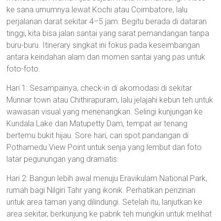
ke sana umumnya lewat Kochi atau Coimbatore, lalu
perjalanan darat sekitar 4–5 jam. Begitu berada di dataran
tinggi, kita bisa jalan santai yang sarat pemandangan tanpa
buru-buru. Itinerary singkat ini fokus pada keseimbangan
antara keindahan alam dan momen santai yang pas untuk
foto-foto.
Hari 1: Sesampainya, check-in di akomodasi di sekitar
Munnar town atau Chithirapuram, lalu jelajahi kebun teh untuk
wawasan visual yang menenangkan. Selingi kunjungan ke
Kundala Lake dan Matupetty Dam, tempat air tenang
bertemu bukit hijau. Sore hari, cari spot pandangan di
Pothamedu View Point untuk senja yang lembut dan foto
latar pegunungan yang dramatis.
Hari 2: Bangun lebih awal menuju Eravikulam National Park,
rumah bagi Nilgiri Tahr yang ikonik. Perhatikan perizinan
untuk area taman yang dilindungi. Setelah itu, lanjutkan ke
area sekitar, berkunjung ke pabrik teh mungkin untuk melihat