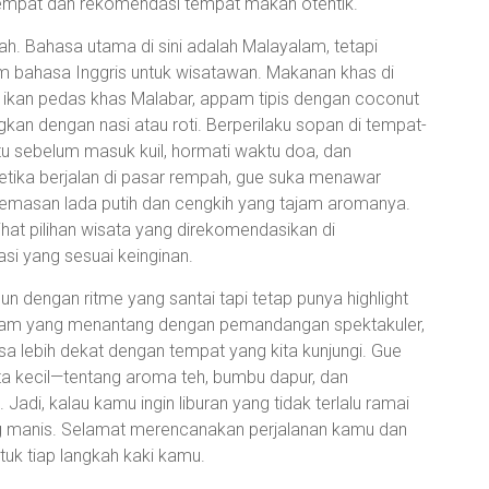
tempat dan rekomendasi tempat makan otentik.
h. Bahasa utama di sini adalah Malayalam, tetapi
bahasa Inggris untuk wisatawan. Makanan khas di
ri ikan pedas khas Malabar, appam tipis dengan coconut
gkan dengan nasi atau roti. Berperilaku sopan di tempat-
tu sebelum masuk kuil, hormati waktu doa, dan
 Ketika berjalan di pasar rempah, gue suka menawar
emasan lada putih dan cengkih yang tajam aromanya.
ihat pilihan wisata yang direkomendasikan di
 yang sesuai keinginan.
un dengan ritme yang santai tapi tetap punya highlight
 alam yang menantang dengan pemandangan spektakuler,
a lebih dekat dengan tempat yang kita kunjungi. Gue
ita kecil—tentang aroma teh, bumbu dapur, dan
Jadi, kalau kamu ingin liburan yang tidak terlalu ramai
yang manis. Selamat merencanakan perjalanan kamu dan
uk tiap langkah kaki kamu.