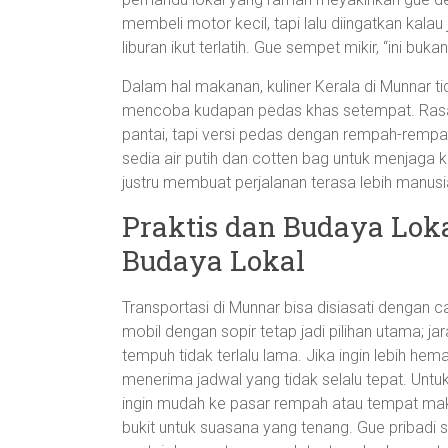
membeli motor kecil, tapi lalu diingatkan kalau
liburan ikut terlatih. Gue sempet mikir, “ini bukan
Dalam hal makanan, kuliner Kerala di Munnar ti
mencoba kudapan pedas khas setempat. Rasan
pantai, tapi versi pedas dengan rempah-rempah 
sedia air putih dan cotten bag untuk menjaga k
justru membuat perjalanan terasa lebih manusi
Praktis dan Budaya Loka
Budaya Lokal
Transportasi di Munnar bisa disiasati dengan car
mobil dengan sopir tetap jadi pilihan utama; j
tempuh tidak terlalu lama. Jika ingin lebih hema
menerima jadwal yang tidak selalu tepat. Untu
ingin mudah ke pasar rempah atau tempat makan
bukit untuk suasana yang tenang. Gue pribad