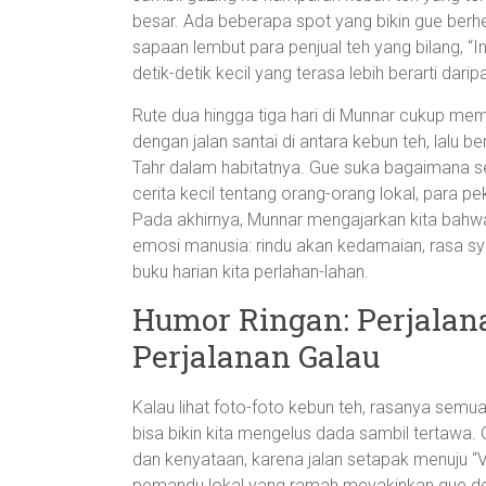
besar. Ada beberapa spot yang bikin gue berhe
sapaan lembut para penjual teh yang bilang, “Ing
detik-detik kecil yang terasa lebih berarti dari
Rute dua hingga tiga hari di Munnar cukup memb
dengan jalan santai di antara kebun teh, lalu be
Tahr dalam habitatnya. Gue suka bagaimana s
cerita kecil tentang orang-orang lokal, para p
Pada akhirnya, Munnar mengajarkan kita bahwa
emosi manusia: rindu akan kedamaian, rasa sy
buku harian kita perlahan-lahan.
Humor Ringan: Perjala
Perjalanan Galau
Kalau lihat foto-foto kebun teh, rasanya semua 
bisa bikin kita mengelus dada sambil tertawa. 
dan kenyataan, karena jalan setapak menuju “Vi
pemandu lokal yang ramah meyakinkan gue den