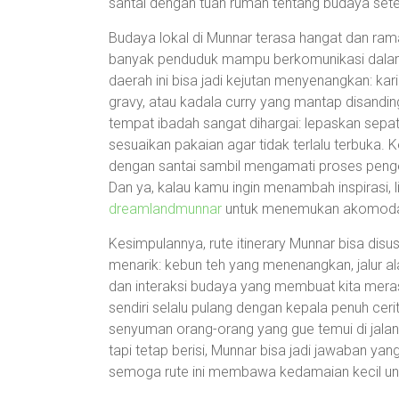
santai dengan tuan rumah tentang budaya se
Budaya lokal di Munnar terasa hangat dan rama
banyak penduduk mampu berkomunikasi dalam 
daerah ini bisa jadi kejutan menyenangkan: ka
gravy, atau kadala curry yang mantap disandin
tempat ibadah sangat dihargai: lepaskan sepa
sesuaikan pakaian agar tidak terlalu terbuka.
dengan santai sambil mengamati proses peng
Dan ya, kalau kamu ingin menambah inspirasi, l
dreamlandmunnar
untuk menemukan akomodasi
Kesimpulannya, rute itinerary Munnar bisa disus
menarik: kebun teh yang menenangkan, jalur
dan interaksi budaya yang membuat kita meras
sendiri selalu pulang dengan kepala penuh cer
senyuman orang-orang yang gue temui di jalan. 
tapi tetap berisi, Munnar bisa jadi jawaban 
semoga rute ini membawa kedamaian kecil unt