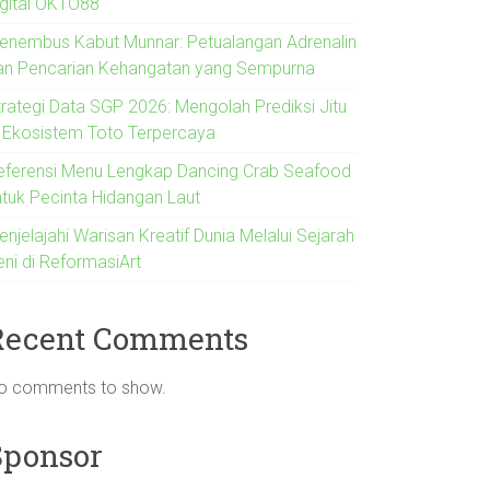
igital OKTO88
enembus Kabut Munnar: Petualangan Adrenalin
an Pencarian Kehangatan yang Sempurna
trategi Data SGP 2026: Mengolah Prediksi Jitu
i Ekosistem Toto Terpercaya
eferensi Menu Lengkap Dancing Crab Seafood
ntuk Pecinta Hidangan Laut
njelajahi Warisan Kreatif Dunia Melalui Sejarah
eni di ReformasiArt
Recent Comments
o comments to show.
Sponsor