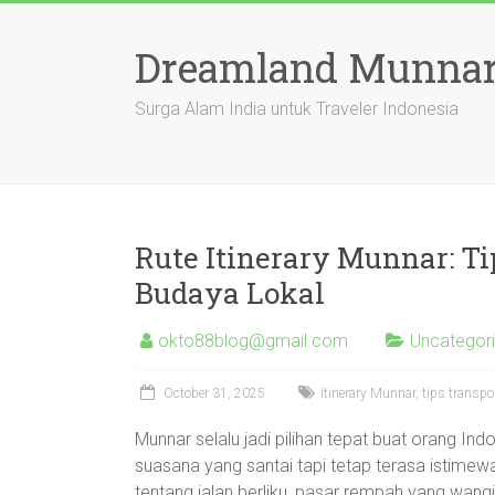
Skip
to
Dreamland Munnar
content
Surga Alam India untuk Traveler Indonesia
Rute Itinerary Munnar: T
Budaya Lokal
okto88blog@gmail.com
Uncategor
October 31, 2025
Itinerary Munnar, tips transp
Munnar selalu jadi pilihan tepat buat orang In
suasana yang santai tapi tetap terasa istimewa.
tentang jalan berliku, pasar rempah yang wang