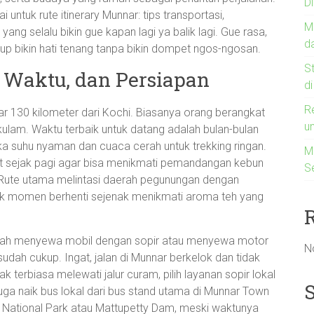
D
i untuk rute itinerary Munnar: tips transportasi,
M
yang selalu bikin gue kapan lagi ya balik lagi. Gue rasa,
d
ukup bikin hati tenang tanpa bikin dompet ngos-ngosan.
S
, Waktu, dan Persiapan
d
R
itar 130 kilometer dari Kochi. Biasanya orang berangkat
u
akulam. Waktu terbaik untuk datang adalah bulan-bulan
ka suhu nyaman dan cuaca cerah untuk trekking ringan.
Me
it sejak pagi agar bisa menikmati pemandangan kebun
S
. Rute utama melintasi daerah pegunungan dengan
untuk momen berhenti sejenak menikmati aroma teh yang
dalah menyewa mobil dengan sopir atau menyewa motor
N
dah cukup. Ingat, jalan di Munnar berkelok dan tidak
dak terbiasa melewati jalur curam, pilih layanan sopir lokal
ga naik bus lokal dari bus stand utama di Munnar Town
 National Park atau Mattupetty Dam, meski waktunya