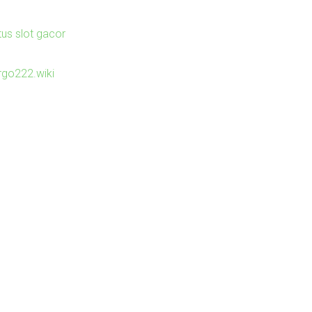
tus slot gacor
irgo222.wiki