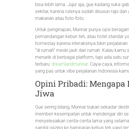
bisa lebih lama. Jujur aja, gue kadang suka gab
sekitar, karena rutenya sudah disusun rapi da
makanan atau foto-foto.
Untuk penginapan, Munnar punya opsi beragam
pemandangan kebun teh, atau hotel standar y
homestay karena interaksinya bikin perjalanan
“di rumah” meski jauh dari rumah. Kalau kamu 
menarik di berbagai platform, tapi ada satu 
terbaru:
dreamlandmunnar
. Caya-caya, inform
yang pas untuk vibe perjalanan Indonesia kam
Opini Pribadi: Mengapa
Jiwa
Gue sering bilang, Munnar bukan sekadar desti
memberi kesempatan untuk mendengar diri sendir
menyelesaikan cerita-cerita lama yang selama i
sambil gazing ke hamparan kebun teh yang ter