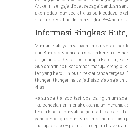
Artikel ini sengaja dibuat sebagai panduan santa
akomodasi, dan sedikit kilas balik budaya lokal 
rute ini cocok buat liburan singkat 3–4 hari, c
Informasi Ringkas: Rute
Munnar letaknya di wilayah Idukki, Kerala, sek
dari Bandara Kochi atau stasiun kereta di Ern
dingin antara September sampai Februari, keti
Gue saranin naik kendaraan menuju lereng buk
teh yang berpuluh-puluh hektar tanpa tergesa
tikungan-tikungan halus, jadi siap-siap saja 
khas.
Kalau soal transportasi, opsi paling umum a
jika pengalaman menaklukkan jalan menanjak su
terlalu lebar di banyak bagian, jadi jika kamu ti
yang berpengalaman. Kalau mau hemat, bisa ju
menuju ke spot-spot utama seperti Eravikulam