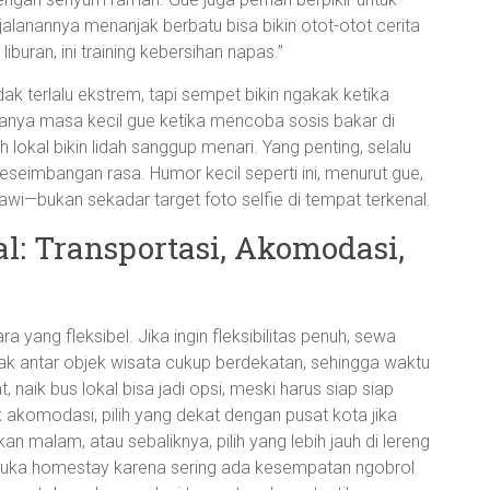
 jalanannya menanjak berbatu bisa bikin otot-otot cerita
 liburan, ini training kebersihan napas.”
dak terlalu ekstrem, tapi sempet bikin ngakak ketika
ya masa kecil gue ketika mencoba sosis bakar di
lokal bikin lidah sanggup menari. Yang penting, selalu
eseimbangan rasa. Humor kecil seperti ini, menurut gue,
awi—bukan sekadar target foto selfie di tempat terkenal.
l: Transportasi, Akomodasi,
a yang fleksibel. Jika ingin fleksibilitas penuh, sewa
arak antar objek wisata cukup berdekatan, sehingga waktu
t, naik bus lokal bisa jadi opsi, meski harus siap siap
k akomodasi, pilih yang dekat dengan pusat kota jika
 malam, atau sebaliknya, pilih yang lebih jauh di lereng
i suka homestay karena sering ada kesempatan ngobrol