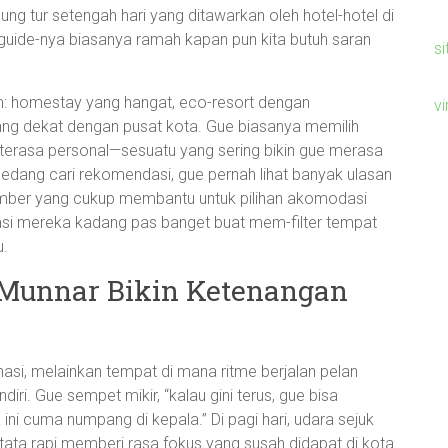
ung tur setengah hari yang ditawarkan oleh hotel-hotel di
n guide-nya biasanya ramah kapan pun kita butuh saran
si
: homestay yang hangat, eco-resort dengan
v
ang dekat dengan pusat kota. Gue biasanya memilih
 terasa personal—sesuatu yang sering bikin gue merasa
sedang cari rekomendasi, gue pernah lihat banyak ulasan
sumber yang cukup membantu untuk pilihan akomodasi
asi mereka kadang pas banget buat mem-filter tempat
u.
 Munnar Bikin Ketenangan
nasi, melainkan tempat di mana ritme berjalan pelan
i. Gue sempet mikir, “kalau gini terus, gue bisa
ni cuma numpang di kepala.” Di pagi hari, udara sejuk
tata rapi memberi rasa fokus yang susah didapat di kota