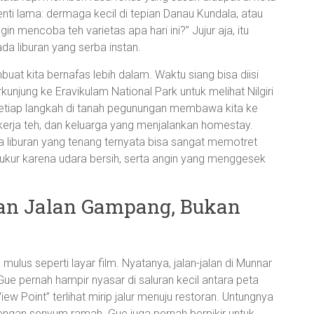
nti lama: dermaga kecil di tepian Danau Kundala, atau
in mencoba teh varietas apa hari ini?” Jujur aja, itu
pada liburan yang serba instan.
uat kita bernafas lebih dalam. Waktu siang bisa diisi
rkunjung ke Eravikulam National Park untuk melihat Nilgiri
etiap langkah di tanah pegunungan membawa kita ke
ekerja teh, dan keluarga yang menjalankan homestay.
 liburan yang tenang ternyata bisa sangat memotret
ukur karena udara bersih, serta angin yang menggesek
nan Jalan Gampang, Bukan
mulus seperti layar film. Nyatanya, jalan-jalan di Munnar
Gue pernah hampir nyasar di saluran kecil antara peta
ew Point” terlihat mirip jalur menuju restoran. Untungnya
gan senyum ramah. Gue juga pernah berpikir untuk