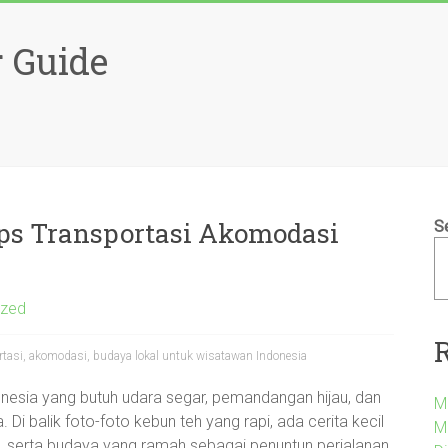
 Guide
ips Transportasi Akomodasi
S
ized
ortasi, akomodasi, budaya lokal untuk wisatawan Indonesia
donesia yang butuh udara segar, pemandangan hijau, dan
M
 Di balik foto-foto kebun teh yang rapi, ada cerita kecil
M
i, serta budaya yang ramah sebagai penuntun perjalanan.