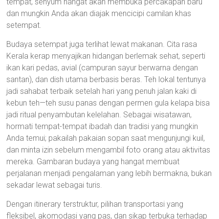
tempat, senyum hangat akan membuka percakapan baru
dan mungkin Anda akan diajak mencicipi camilan khas
setempat.
Budaya setempat juga terlihat lewat makanan. Cita rasa
Kerala kerap menyajikan hidangan berlemak sehat, seperti
ikan kari pedas, avial (campuran sayur berwarna dengan
santan), dan dish utama berbasis beras. Teh lokal tentunya
jadi sahabat terbaik setelah hari yang penuh jalan kaki di
kebun teh—teh susu panas dengan permen gula kelapa bisa
jadi ritual penyambutan kelelahan. Sebagai wisatawan,
hormati tempat-tempat ibadah dan tradisi yang mungkin
Anda temui; pakailah pakaian sopan saat mengunjungi kuil,
dan minta izin sebelum mengambil foto orang atau aktivitas
mereka. Gambaran budaya yang hangat membuat
perjalanan menjadi pengalaman yang lebih bermakna, bukan
sekadar lewat sebagai turis.
Dengan itinerary terstruktur, pilihan transportasi yang
fleksibel, akomodasi yang pas, dan sikap terbuka terhadap