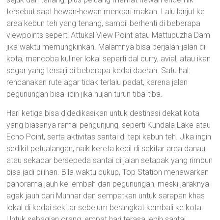
tersebut saat hewan-hewan mencari makan. Lalu lanjut ke
area kebun teh yang tenang, sambil berhenti di beberapa
viewpoints seperti Attukal View Point atau Mattupuzha Dam
jika waktu memungkinkan. Malamnya bisa berjalan-jalan di
kota, mencoba kuliner lokal seperti dal curry, avial, atau ikan
segar yang tersaji di beberapa kedai daerah. Satu hal:
rencanakan rute agar tidak terlalu padat, karena jalan
pegunungan bisa licin jika hujan turun tiba-tiba.
Hari ketiga bisa didedikasikan untuk destinasi dekat kota
yang biasanya ramai pengunjung, seperti Kundala Lake atau
Echo Point, serta aktivitas santai di tepi kebun teh. Jika ingin
sedikit petualangan, naik kereta kecil di sekitar area danau
atau sekadar bersepeda santai di jalan setapak yang rimbun
bisa jadi pilihan. Bila waktu cukup, Top Station menawarkan
panorama jauh ke lembah dan pegunungan, meski jaraknya
agak jauh dari Munnar dan sempatkan untuk sarapan khas
lokal di kedai sekitar sebelum berangkat kembali ke kota.
Untuk sebagian orang, empat hari terasa lebih santai