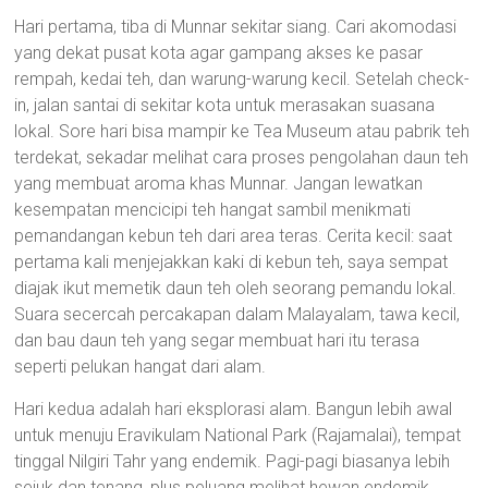
Hari pertama, tiba di Munnar sekitar siang. Cari akomodasi
yang dekat pusat kota agar gampang akses ke pasar
rempah, kedai teh, dan warung-warung kecil. Setelah check-
in, jalan santai di sekitar kota untuk merasakan suasana
lokal. Sore hari bisa mampir ke Tea Museum atau pabrik teh
terdekat, sekadar melihat cara proses pengolahan daun teh
yang membuat aroma khas Munnar. Jangan lewatkan
kesempatan mencicipi teh hangat sambil menikmati
pemandangan kebun teh dari area teras. Cerita kecil: saat
pertama kali menjejakkan kaki di kebun teh, saya sempat
diajak ikut memetik daun teh oleh seorang pemandu lokal.
Suara secercah percakapan dalam Malayalam, tawa kecil,
dan bau daun teh yang segar membuat hari itu terasa
seperti pelukan hangat dari alam.
Hari kedua adalah hari eksplorasi alam. Bangun lebih awal
untuk menuju Eravikulam National Park (Rajamalai), tempat
tinggal Nilgiri Tahr yang endemik. Pagi-pagi biasanya lebih
sejuk dan tenang, plus peluang melihat hewan endemik