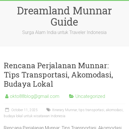
Skip
Dreamland Munnar
to
content
Guide
Surga Alam India untuk Traveler Indonesia
Rencana Perjalanan Munnar:
Tips Transportasi, Akomodasi,
Budaya Lokal
okto88blog@gmail.com
Uncategorized
October 11, 2025
Itinerary Munnar, tips transportasi, akomodasi,
budaya lokal untuk wisatawan Indonesia
Rencana Perjalanan Munnar: Tips Transportasi, Akomodasi,