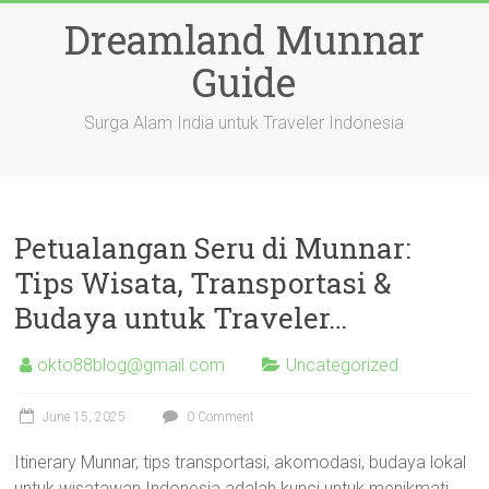
Skip
Dreamland Munnar
to
content
Guide
Surga Alam India untuk Traveler Indonesia
Petualangan Seru di Munnar:
Tips Wisata, Transportasi &
Budaya untuk Traveler…
okto88blog@gmail.com
Uncategorized
June 15, 2025
0 Comment
Itinerary Munnar, tips transportasi, akomodasi, budaya lokal
untuk wisatawan Indonesia adalah kunci untuk menikmati