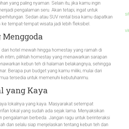
an yang paling nyaman. Selain itu, jika kamu ingin
enjadi pengalaman seru. Akan tetapi, ingat untuk
si
perhitungan. Sedan atau SUV rental bisa kamu dapatkan
e tempat-tempat wisata jadi lebih fleksibel.
v
g Menggoda
dari hotel mewah hingga homestay yang ramah di
ih intim, pilihlah homestay yang menawarkan sarapan
nawarkan kebun teh di halaman belakangnya, sehingga
ar. Berapa pun budget yang kamu miliki, mulai dari
emua tersedia untuk memenuhi kebutuhanmu.
al yang Kaya
daya lokalnya yang kaya. Masyarakat setempat
ifan lokal yang sudah ada sejak lama. Menyaksikan
n pengalaman berbeda. Jangan ragu untuk berinteraksi
 dan selalu siap menjelaskan tentang kebun teh dan