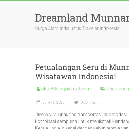
Skip
to
Dreamland Munnar
content
Surga Alam India untuk Traveler Indonesia
Petualangan Seru di Mun
Wisatawan Indonesia!
okto88blog@gmail.com
Uncategor
June 13, 2025
0 Comment
Itinerary Munnar, tips transportasi, akomodasi
kombinasi sempurna untuk menikmati keindah
Kerala, India, dikenal dengan kebun tehnya 