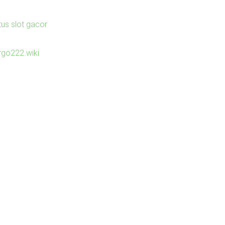
tus slot gacor
irgo222.wiki