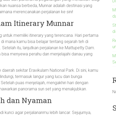
D
kan nuansa berbeda, Munnar adalah destinasi yang
M
gaimana merencanakan perjalanan ke sini!
d
am Itinerary Munnar
S
d
untuk memiliki itinerary yang terencana. Hari pertama
R
di mana kamu bisa belajar tentang sejarah teh di
u
. Setelah itu, lanjutkan perjalanan ke Mattupetty Dam.
 bisa menyewa perahu dan menjelajahi danau yang
Me
S
 daerah sekitar Eravikulam National Park. Di sini, kamu
lindungi, termasuk langur yang lucu dan bunga
. Setelah puas menjelajah, mengakhiri hari dengan
 menawarkan panorama sun set yang menakjubkan.
N
ah dan Nyaman
i kunci agar perjalananmu lebih lancar. Sejujurnya,