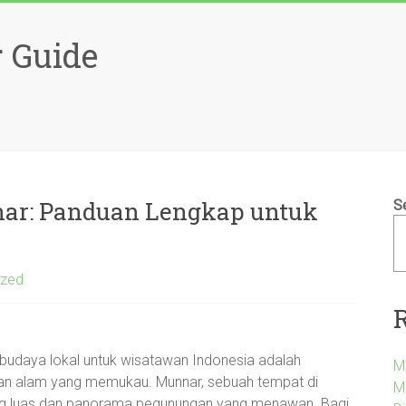
 Guide
nar: Panduan Lengkap untuk
S
ized
, budaya lokal untuk wisatawan Indonesia adalah
M
an alam yang memukau. Munnar, sebuah tempat di
M
yang luas dan panorama pegunungan yang menawan. Bagi