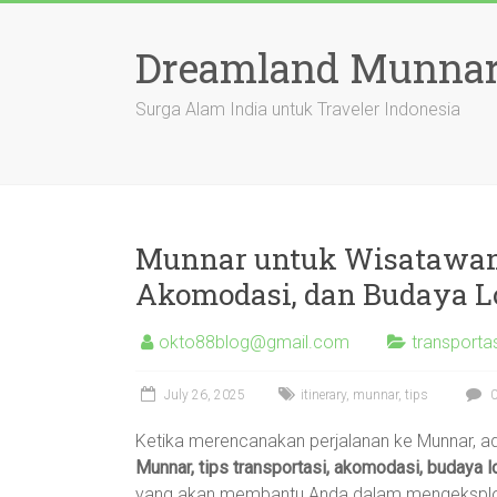
Skip
to
Dreamland Munnar
content
Surga Alam India untuk Traveler Indonesia
Munnar untuk Wisatawan I
Akomodasi, dan Budaya L
okto88blog@gmail.com
transport
July 26, 2025
itinerary
,
munnar
,
tips
0
Ketika merencanakan perjalanan ke Munnar, a
Munnar, tips transportasi, akomodasi, budaya 
yang akan membantu Anda dalam mengeksplorasi