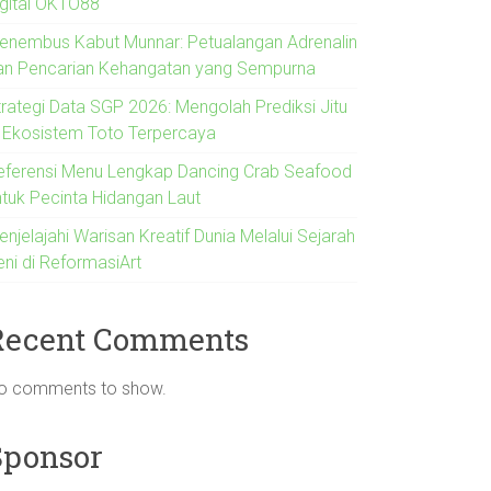
igital OKTO88
enembus Kabut Munnar: Petualangan Adrenalin
an Pencarian Kehangatan yang Sempurna
trategi Data SGP 2026: Mengolah Prediksi Jitu
i Ekosistem Toto Terpercaya
eferensi Menu Lengkap Dancing Crab Seafood
ntuk Pecinta Hidangan Laut
njelajahi Warisan Kreatif Dunia Melalui Sejarah
eni di ReformasiArt
Recent Comments
o comments to show.
Sponsor