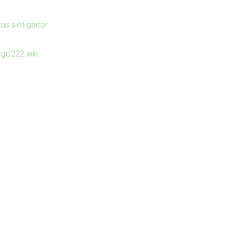
tus slot gacor
irgo222.wiki