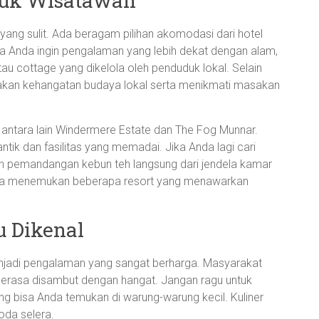
uk Wisatawan
 yang sulit. Ada beragam pilihan akomodasi dari hotel
ka Anda ingin pengalaman yang lebih dekat dengan alam,
u cottage yang dikelola oleh penduduk lokal. Selain
akan kehangatan budaya lokal serta menikmati masakan
ntara lain Windermere Estate dan The Fog Munnar.
 dan fasilitas yang memadai. Jika Anda lagi cari
n pemandangan kebun teh langsung dari jendela kamar
a bisa menemukan beberapa resort yang menawarkan
u Dikenal
enjadi pengalaman yang sangat berharga. Masyarakat
merasa disambut dengan hangat. Jangan ragu untuk
yang bisa Anda temukan di warung-warung kecil. Kuliner
da selera.