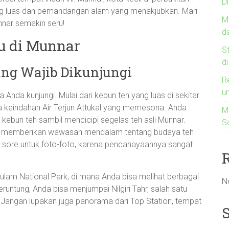
D
yang luas dan pemandangan alam yang menakjubkan. Mari
M
nnar semakin seru!
d
u di Munnar
S
d
ng Wajib Dikunjungi
R
u
Anda kunjungi. Mulai dari kebun teh yang luas di sekitar
 keindahan Air Terjun Attukal yang memesona. Anda
Me
kebun teh sambil mencicipi segelas teh asli Munnar.
S
g memberikan wawasan mendalam tentang budaya teh
tau sore untuk foto-foto, karena pencahayaannya sangat
kulam National Park, di mana Anda bisa melihat berbagai
N
runtung, Anda bisa menjumpai Nilgiri Tahr, salah satu
. Jangan lupakan juga panorama dari Top Station, tempat