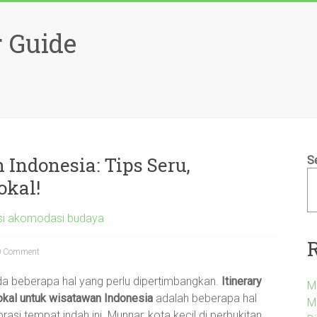
 Guide
ndonesia: Tips Seru,
S
okal!
asi akomodasi budaya
 Comment
da beberapa hal yang perlu dipertimbangkan.
Itinerary
M
lokal untuk wisatawan Indonesia
adalah beberapa hal
M
 tempat indah ini. Munnar, kota kecil di perbukitan