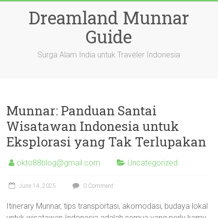
Skip
Dreamland Munnar
to
content
Guide
Surga Alam India untuk Traveler Indonesia
Munnar: Panduan Santai
Wisatawan Indonesia untuk
Eksplorasi yang Tak Terlupakan
okto88blog@gmail.com
Uncategorized
June 14, 2025
0 Comment
Itinerary Munnar, tips transportasi, akomodasi, budaya lokal
untuk wisatawan Indonesia adalah semua yang perlu kamu