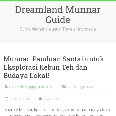
Skip
Dreamland Munnar
to
content
Guide
Surga Alam India untuk Traveler Indonesia
Munnar: Panduan Santai untuk
Eksplorasi Kebun Teh dan
Budaya Lokal!
okto88blog@gmail.com
Uncategorized
June 14, 2025
0 Comment
Itinerary Munnar, tips transportasi, akomodasi, budaya lokal
untuk wisatawan Indonesia, semua bisa kamu temukan