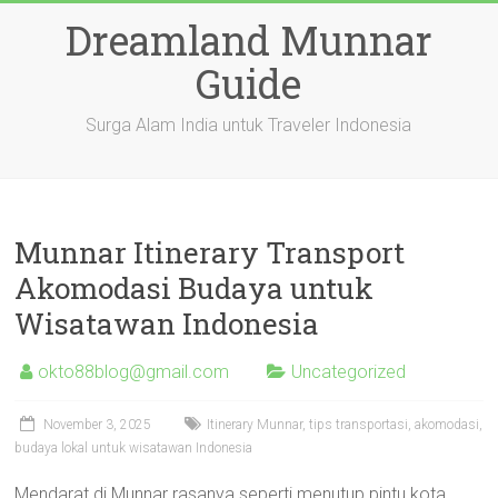
Skip
Dreamland Munnar
to
content
Guide
Surga Alam India untuk Traveler Indonesia
Munnar Itinerary Transport
Akomodasi Budaya untuk
Wisatawan Indonesia
okto88blog@gmail.com
Uncategorized
November 3, 2025
Itinerary Munnar, tips transportasi, akomodasi,
budaya lokal untuk wisatawan Indonesia
Mendarat di Munnar rasanya seperti menutup pintu kota