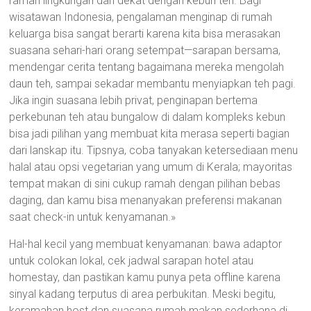
ramah lingkungan dan dekat dengan kebun teh. Bagi
wisatawan Indonesia, pengalaman menginap di rumah
keluarga bisa sangat berarti karena kita bisa merasakan
suasana sehari-hari orang setempat—sarapan bersama,
mendengar cerita tentang bagaimana mereka mengolah
daun teh, sampai sekadar membantu menyiapkan teh pagi.
Jika ingin suasana lebih privat, penginapan bertema
perkebunan teh atau bungalow di dalam kompleks kebun
bisa jadi pilihan yang membuat kita merasa seperti bagian
dari lanskap itu. Tipsnya, coba tanyakan ketersediaan menu
halal atau opsi vegetarian yang umum di Kerala; mayoritas
tempat makan di sini cukup ramah dengan pilihan bebas
daging, dan kamu bisa menanyakan preferensi makanan
saat check-in untuk kenyamanan.»
Hal-hal kecil yang membuat kenyamanan: bawa adaptor
untuk colokan lokal, cek jadwal sarapan hotel atau
homestay, dan pastikan kamu punya peta offline karena
sinyal kadang terputus di area perbukitan. Meski begitu,
keramahan host dan suasana rumah makan sederhana di