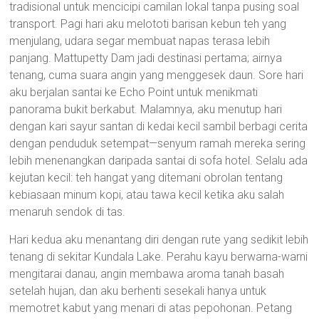
tradisional untuk mencicipi camilan lokal tanpa pusing soal
transport. Pagi hari aku melototi barisan kebun teh yang
menjulang, udara segar membuat napas terasa lebih
panjang. Mattupetty Dam jadi destinasi pertama; airnya
tenang, cuma suara angin yang menggesek daun. Sore hari
aku berjalan santai ke Echo Point untuk menikmati
panorama bukit berkabut. Malamnya, aku menutup hari
dengan kari sayur santan di kedai kecil sambil berbagi cerita
dengan penduduk setempat—senyum ramah mereka sering
lebih menenangkan daripada santai di sofa hotel. Selalu ada
kejutan kecil: teh hangat yang ditemani obrolan tentang
kebiasaan minum kopi, atau tawa kecil ketika aku salah
menaruh sendok di tas.
Hari kedua aku menantang diri dengan rute yang sedikit lebih
tenang di sekitar Kundala Lake. Perahu kayu berwarna-warni
mengitarai danau, angin membawa aroma tanah basah
setelah hujan, dan aku berhenti sesekali hanya untuk
memotret kabut yang menari di atas pepohonan. Petang