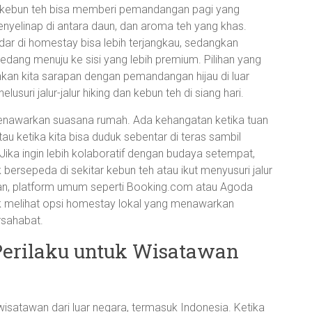
a kebun teh bisa memberi pemandangan pagi yang
enyelinap di antara daun, dan aroma teh yang khas.
ndar di homestay bisa lebih terjangkau, sedangkan
edang menuju ke sisi yang lebih premium. Pilihan yang
kan kita sarapan dengan pemandangan hijau di luar
lusuri jalur-jalur hiking dan kebun teh di siang hari.
enawarkan suasana rumah. Ada kehangatan ketika tuan
au ketika kita bisa duduk sebentar di teras sambil
Jika ingin lebih kolaboratif dengan budaya setempat,
ersepeda di sekitar kebun teh atau ikut menyusuri jalur
anan, platform umum seperti Booking.com atau Agoda
uk melihat opsi homestay lokal yang menawarkan
rsahabat.
Perilaku untuk Wisatawan
wisatawan dari luar negara, termasuk Indonesia. Ketika