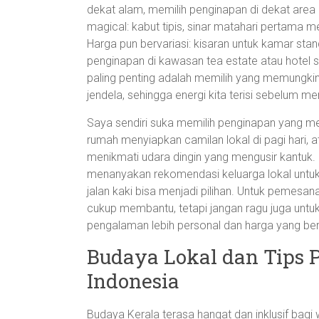
dekat alam, memilih penginapan di dekat are
magical: kabut tipis, sinar matahari pertama m
Harga pun bervariasi: kisaran untuk kamar sta
penginapan di kawasan tea estate atau hotel s
paling penting adalah memilih yang memungkin
jendela, sehingga energi kita terisi sebelum mene
Saya sendiri suka memilih penginapan yang m
rumah menyiapkan camilan lokal di pagi hari, at
menikmati udara dingin yang mengusir kantuk. 
menanyakan rekomendasi keluarga lokal untuk b
jalan kaki bisa menjadi pilihan. Untuk pemes
cukup membantu, tetapi jangan ragu juga unt
pengalaman lebih personal dan harga yang be
Budaya Lokal dan Tips 
Indonesia
Budaya Kerala terasa hangat dan inklusif bagi 