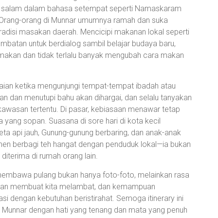
pkan salam dalam bahasa setempat seperti Namaskaram
 Orang-orang di Munnar umumnya ramah dan suka
tradisi masakan daerah. Mencicipi makanan lokal seperti
embatan untuk berdialog sambil belajar budaya baru,
makan dan tidak terlalu banyak mengubah cara makan
akaian ketika mengunjungi tempat-tempat ibadah atau
an dan menutupi bahu akan dihargai, dan selalu tanyakan
u kawasan tertentu. Di pasar, kebiasaan menawar tetap
yang sopan. Suasana di sore hari di kota kecil
reta api jauh, Gunung-gunung berbaring, dan anak-anak
en berbagi teh hangat dengan penduduk lokal—ia bukan
iterima di rumah orang lain.
membawa pulang bukan hanya foto-foto, melainkan rasa
gan membuat kita melambat, dan kemampuan
si dengan kebutuhan beristirahat. Semoga itinerary ini
 Munnar dengan hati yang tenang dan mata yang penuh