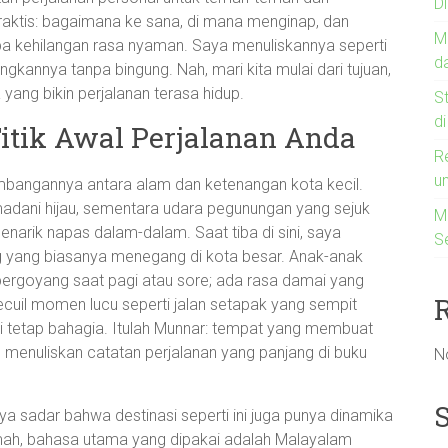
D
praktis: bagaimana ke sana, di mana menginap, dan
M
a kehilangan rasa nyaman. Saya menuliskannya seperti
d
gkannya tanpa bingung. Nah, mari kita mulai dari tujuan,
yang bikin perjalanan terasa hidup.
S
d
itik Awal Perjalanan Anda
R
u
bangannya antara alam dan ketenangan kota kecil.
adani hijau, sementara udara pegunungan yang sejuk
Me
narik napas dalam-dalam. Saat tiba di sini, saya
S
 yang biasanya menegang di kota besar. Anak-anak
 bergoyang saat pagi atau sore; ada rasa damai yang
ecuil momen lucu seperti jalan setapak yang sempit
 tetap bahagia. Itulah Munnar: tempat yang membuat
n menuliskan catatan perjalanan yang panjang di buku
N
aya sadar bahwa destinasi seperti ini juga punya dinamika
ah, bahasa utama yang dipakai adalah Malayalam