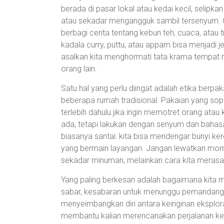
berada di pasar lokal atau kedai kecil, seli
atau sekadar mengangguk sambil tersenyum.
berbagi cerita tentang kebun teh, cuaca, atau 
kadala curry, puttu, atau appam bisa menjadi j
asalkan kita menghormati tata krama tempat 
orang lain.
Satu hal yang perlu diingat adalah etika berp
beberapa rumah tradisional. Pakaian yang sop
terlebih dahulu jika ingin memotret orang ata
ada, tetapi lakukan dengan senyum dan bahasa 
biasanya santai: kita bisa mendengar bunyi ke
yang bermain layangan. Jangan lewatkan mom
sekadar minuman, melainkan cara kita merasa d
Yang paling berkesan adalah bagaimana kita 
sabar, kesabaran untuk menunggu pemandan
menyeimbangkan diri antara keinginan eksplora
membantu kalian merencanakan perjalanan ke