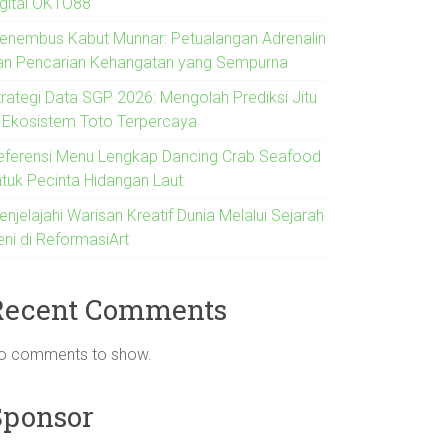
igital OKTO88
enembus Kabut Munnar: Petualangan Adrenalin
an Pencarian Kehangatan yang Sempurna
trategi Data SGP 2026: Mengolah Prediksi Jitu
i Ekosistem Toto Terpercaya
eferensi Menu Lengkap Dancing Crab Seafood
ntuk Pecinta Hidangan Laut
njelajahi Warisan Kreatif Dunia Melalui Sejarah
eni di ReformasiArt
Recent Comments
o comments to show.
Sponsor