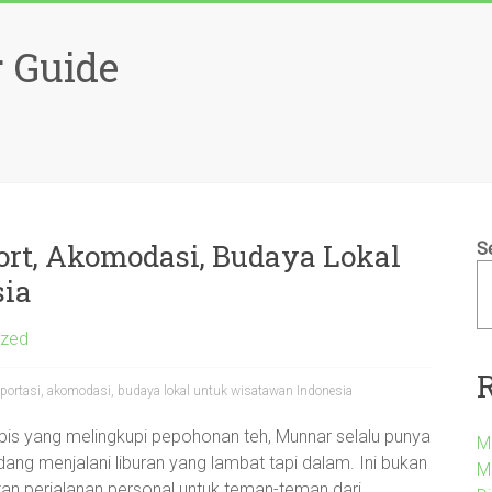
 Guide
ort, Akomodasi, Budaya Lokal
S
sia
ized
nsportasi, akomodasi, budaya lokal untuk wisatawan Indonesia
ipis yang melingkupi pepohonan teh, Munnar selalu punya
M
ng menjalani liburan yang lambat tapi dalam. Ini bukan
M
tan perjalanan personal untuk teman-teman dari