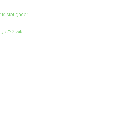
tus slot gacor
irgo222.wiki