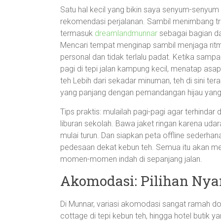
Satu hal kecil yang bikin saya senyum-senyum
rekomendasi perjalanan. Sambil menimbang tr
termasuk
dreamlandmunnar
sebagai bagian dar
Mencari tempat menginap sambil menjaga ritme
personal dan tidak terlalu padat. Ketika sam
pagi di tepi jalan kampung kecil, menatap asap
teh Lebih dari sekadar minuman, teh di sini tera
yang panjang dengan pemandangan hijau yan
Tips praktis: mulailah pagi-pagi agar terhindar 
liburan sekolah. Bawa jaket ringan karena uda
mulai turun. Dan siapkan peta offline sederhana
pedesaan dekat kebun teh. Semua itu akan me
momen-momen indah di sepanjang jalan.
Akomodasi: Pilihan Nya
Di Munnar, variasi akomodasi sangat ramah do
cottage di tepi kebun teh, hingga hotel butik