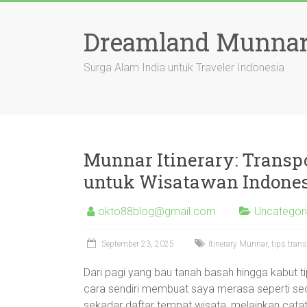
Skip
to
Dreamland Munnar
content
Surga Alam India untuk Traveler Indonesia
Munnar Itinerary: Transp
untuk Wisatawan Indone
okto88blog@gmail.com
Uncategor
September 23, 2025
Itinerary Munnar, tips tra
Dari pagi yang bau tanah basah hingga kabut t
cara sendiri membuat saya merasa seperti seda
sekadar daftar tempat wisata, melainkan cata