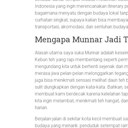
Indonesia yang ingin merencanakan itinerary 
bagaimana menyatu dengan budaya lokal tanp
curhatan singkat, supaya kalian bisa membayan
transportasi, akomodasi, dan sentuhan budaya 
Mengapa Munnar Jadi T
Alasan utama saya suka Munnar adalah keseim
Kebun teh yang rapi membentang seperti perm
mengundang kita untuk berhenti sejenak dan me
merasa jiwa pelan-pelan melonggarkan tegang
juga bisa menikmati sensasi melihat daun teh
sulit diungkapkan dengan kata-kata. Bahkan, s
membuat kami berdecak karena kelelahan tapi
kita ingin melambat, menikmati teh hangat, da
harian.
Berjalan-jalan di sekitar kota kecil membuat s
budaya yang menarik: penduduk setempat ram