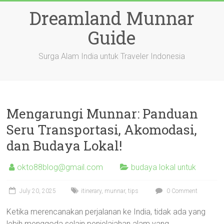
Skip
Dreamland Munnar
to
content
Guide
Surga Alam India untuk Traveler Indonesia
Mengarungi Munnar: Panduan
Seru Transportasi, Akomodasi,
dan Budaya Lokal!
okto88blog@gmail.com
budaya lokal untuk
July 20, 2025
itinerary
,
munnar
,
tips
0 Comment
Ketika merencanakan perjalanan ke India, tidak ada yang
lebih menggoda selain penjelajahan alam yang