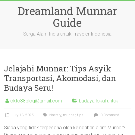
Skip
Dreamland Munnar
to
content
Guide
Surga Alam India untuk Traveler Indonesia
Jelajahi Munnar: Tips Asyik
Transportasi, Akomodasi, dan
Budaya Seru!
okto88blog@gmail.com
budaya lokal untuk
July 13, 2025
itinerary
,
munnar
,
tips
0 Comment
Siapa yang tidak terpesona oleh keindahan alam Munnar?
Dengan pemandangan pegunungan yang hijau, kebun teh