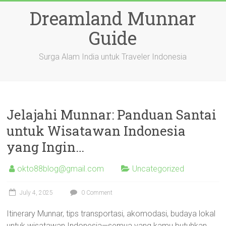
Skip
Dreamland Munnar
to
content
Guide
Surga Alam India untuk Traveler Indonesia
Jelajahi Munnar: Panduan Santai
untuk Wisatawan Indonesia
yang Ingin…
okto88blog@gmail.com
Uncategorized
July 4, 2025
0 Comment
Itinerary Munnar, tips transportasi, akomodasi, budaya lokal
untuk wisatawan Indonesia—semua yang kamu butuhkan