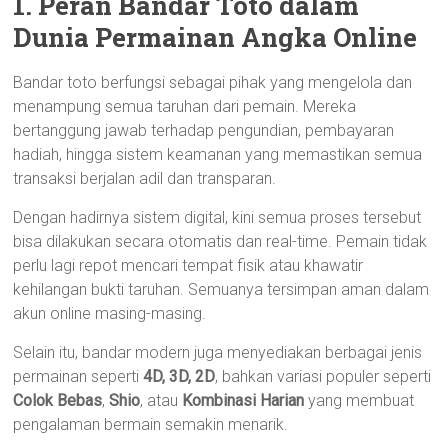
1. Peran Bandar Toto dalam
Dunia Permainan Angka Online
Bandar toto berfungsi sebagai pihak yang mengelola dan
menampung semua taruhan dari pemain. Mereka
bertanggung jawab terhadap pengundian, pembayaran
hadiah, hingga sistem keamanan yang memastikan semua
transaksi berjalan adil dan transparan.
Dengan hadirnya sistem digital, kini semua proses tersebut
bisa dilakukan secara otomatis dan real-time. Pemain tidak
perlu lagi repot mencari tempat fisik atau khawatir
kehilangan bukti taruhan. Semuanya tersimpan aman dalam
akun online masing-masing.
Selain itu, bandar modern juga menyediakan berbagai jenis
permainan seperti
4D, 3D, 2D
, bahkan variasi populer seperti
Colok Bebas
,
Shio
, atau
Kombinasi Harian
yang membuat
pengalaman bermain semakin menarik.