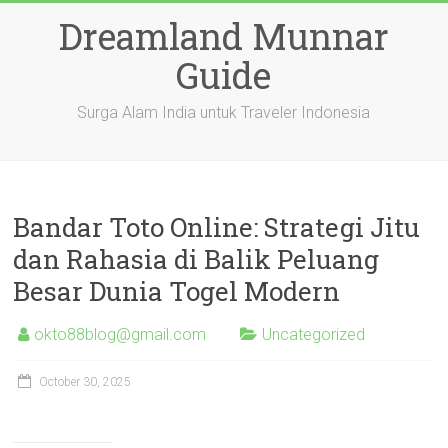
Skip
Dreamland Munnar
to
content
Guide
Surga Alam India untuk Traveler Indonesia
Bandar Toto Online: Strategi Jitu
dan Rahasia di Balik Peluang
Besar Dunia Togel Modern
okto88blog@gmail.com
Uncategorized
October 30, 2025